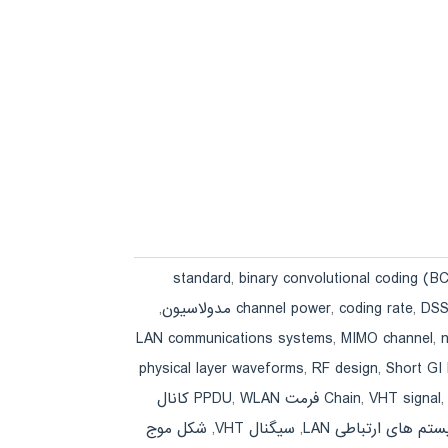
,
binary convolutional coding (B
,
channel power
,
coding rate
,
DSS
LAN communications systems
,
MIMO channel
,
physical layer waveforms
,
RF design
,
Short GI
VHT signal
,
Chain
,
WLAN کانال
تم های ارتباطی LAN
,
سیگنال VHT
,
شکل موج