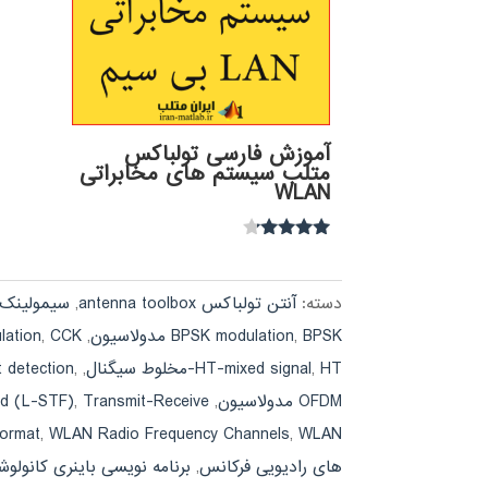
آموزش فارسی تولباکس
متلب سیستم های مخابراتی
WLAN
نمره
4.00
از 5
دسته:
آنتن تولباکس antenna toolbox
,
سیمولینک imulink
BPSK مدولاسیون
,
BPSK modulation
,
CCK مدولاسیون
,
ation
HT-مخلوط سیگنال
,
HT-mixed signal
,
,
 detection
OFDM مدولاسیون
,
Transmit-Receive
,
eld (L-STF)
WLAN فرمت PPDU
,
WLAN Radio Frequency Channels
,
ormat
های رادیویی فرکانس
,
برنامه نویسی باینری کانولوشن (