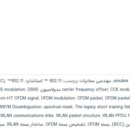
s
,
مهندسی مخابرات
برچسب:
802.11 ™ استاندارد
,
802.11™ standard
,
CC)
CCK modul
,
carrier frequency offset
,
DSSS مدولاسیون
,
S modulation
non-HT OFDM signal
,
OFDM modulation
,
OFDM packet
,
OFDM packet
 NSYM Disambiguation
,
spectrum mask
,
The legacy short training fi
,
WLAN communications links
,
WLAN packet structure
,
WLAN PPDU f
BCC)
,
بسته OFDM
,
تشخیص بسته OFDM
,
ساختار بسته WLAN
,
سیس