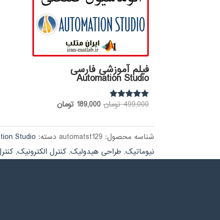
فیلم آموزشی فارسی
Automation Studio
قیمت
قیمت
499,000
تومان
189,000
تومان
نمره
4.75
اصلی:
فعلی:
از 5
499,000 تومان
189,000 تومان.
شناسه محصول:
automatst129
دسته:
tion Studio
بود.
نیوماتیک
,
طراحی هیدولیک
,
کنترل الکترونیک
,
کنترل 