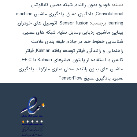
دسته:
خودرو بدون راننده
,
شبکه عصبی کانالوشن
Convolutional
,
یادگیری عمیق
,
یادگیری ماشین machine
learning
برچسب:
Sensor fusion
,
اتومبیل های خودران
,
بینایی ماشین
,
ردیابی وسایل نقلیه
,
شبکه های عصبی
,
شناسایی خطوط خط در جاده
,
طبقه بندی علامت
راهنمایی و رانندگی
,
فیلتر توسعه یافته Kalman
,
فیلتر
کالمن با استفاده از پایتون
,
فیلترهای Kalman با C ++
,
ماشین های بدون راننده
,
محلی سازی ماركوف
,
یادگیری
عمیق
,
یادگیری عمیق TensorFlow