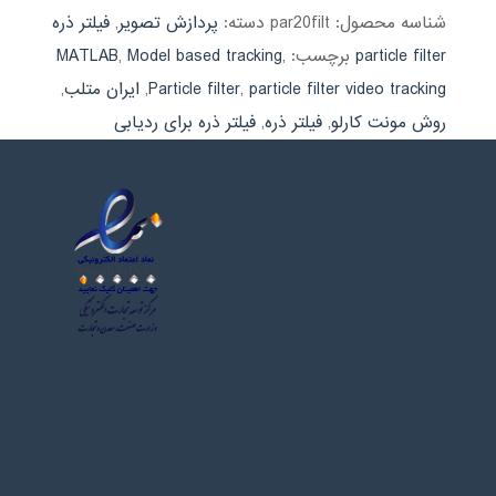
شناسه محصول:
par20filt
دسته:
پردازش تصویر
,
فیلتر ذره
particle filter
برچسب:
,
Model based tracking
,
MATLAB
particle filter video tracking
,
Particle filter
,
ایران متلب
,
روش مونت کارلو
,
فیلتر ذره
,
فیلتر ذره برای ردیابی