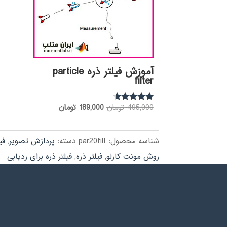
آموزش فیلتر ذره particle
filter
قیمت
قیمت
495,000
تومان
189,000
تومان
نمره
4.43
اصلی:
فعلی:
از 5
495,000 تومان
189,000 تومان.
شناسه محصول:
par20filt
دسته:
پردازش تصویر
,
فیلتر
بود.
روش مونت کارلو
,
فیلتر ذره
,
فیلتر ذره برای ردیابی