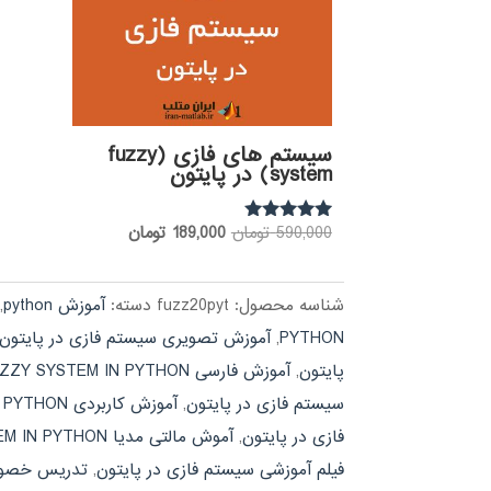
سیستم های فازی (fuzzy
system) در پایتون
قیمت
قیمت
590,000
تومان
189,000
تومان
نمره
5.00
اصلی:
فعلی:
از 5
590,000 تومان
189,000 تومان.
شناسه محصول:
fuzz20pyt
دسته:
آموزش python
,
بود.
PYTHON
,
آموزش تصویری سیستم فازی در پایتون
پایتون
,
آموزش فارسی FUZZY SYSTEM IN PYTHON
سیستم فازی در پایتون
,
آموزش کاربردی FUZZY SYSTEM IN PYTHON
فازی در پایتون
,
آموش مالتی مدیا FUZZY SYSTEM IN PYTHON
فیلم آموزشی سیستم فازی در پایتون
,
تدریس خصوصی TEM IN PYTHON