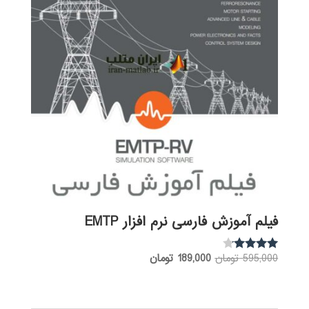
فیلم آموزش فارسی نرم افزار EMTP
قیمت
قیمت
595,000
تومان
189,000
تومان
نمره
3.97
اصلی:
فعلی:
از 5
595,000 تومان
189,000 تومان.
بود.