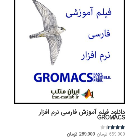
دانلود فیلم آموزش فارسی نرم افزار
GROMACS
قیمت
قیمت
659,000
تومان
289,000
تومان
نمره