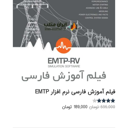
فیلم آموزش فارسی نرم افزار EMTP
قیمت
قیمت
595,000
تومان
189,000
تومان
نمره
3.97
اصلی:
فعلی:
از 5
595,000 تومان
189,000 تومان.
بود.