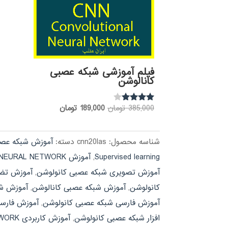
فیلم آموزشی شبکه عصبی
کانالوشن
قیمت
قیمت
385,000
تومان
189,000
تومان
نمره
3.85
اصلی:
فعلی:
از 5
385,000 تومان
189,000 تومان.
شناسه محصول:
cnn20las
دسته:
آموزش شبکه عص
بود.
Supervised learning
,
آموزش CONVOLUTIONAL NEURAL NETWORK
آموزش تصویری شبکه عصبی کانولوشن
,
آموزش تضمینی EURAL NETWORK
کانولوشن
,
آموزش شبکه عصبی کانالوشن
,
آموزش شب
آموزش فارسی شبکه عصبی کانولوشن
,
آموزش فارسی نرم افزار WORK
افزار شبکه عصبی کانولوشن
,
آموزش کاربردی CONVOLUTIONAL NEURAL NETWORK