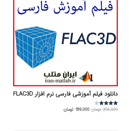
دانلود فیلم آموزشی فارسی نرم افزار FLAC3D
قیمت
قیمت
395,000
تومان
189,000
تومان
نمره
3.88
اصلی:
فعلی:
از 5
395,000 تومان
189,000 تومان.
بود.