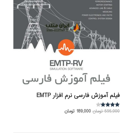
فیلم آموزش فارسی نرم افزار EMTP
قیمت
قیمت
595,000
تومان
189,000
تومان
نمره
3.97
اصلی:
فعلی:
از 5
595,000 تومان
189,000 تومان.
بود.