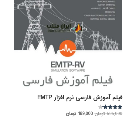
فیلم آموزش فارسی نرم افزار EMTP
قیمت
قیمت
595,000
تومان
189,000
تومان
نمره
3.97
اصلی:
فعلی:
از 5
595,000 تومان
189,000 تومان.
بود.