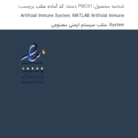
شناسه محصول:
PMC01
دسته:
کد آماده متلب
برچسب:
Artificial Immune System
,
MATLAB Artificial Immune
System
,
متلب سیستم ایمنی مصنوعی