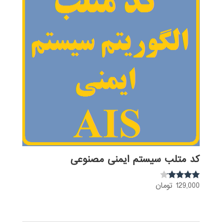
کد متلب سیستم ایمنی مصنوعی
129,000
تومان
نمره
4.00
از 5