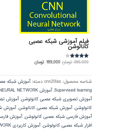
فیلم آموزشی شبکه عصبی
کانالوشن
قیمت
قیمت
385,000
تومان
189,000
تومان
نمره
3.85
اصلی:
فعلی:
از 5
385,000 تومان
189,000 تومان.
شناسه محصول:
cnn20las
دسته:
آموزش شبکه عص
بود.
Supervised learning
,
آموزش CONVOLUTIONAL NEURAL NETWORK
آموزش تصویری شبکه عصبی کانولوشن
,
آموزش تضمینی EURAL NETWORK
کانولوشن
,
آموزش شبکه عصبی کانالوشن
,
آموزش شب
آموزش فارسی شبکه عصبی کانولوشن
,
آموزش فارسی نرم افزار WORK
افزار شبکه عصبی کانولوشن
,
آموزش کاربردی CONVOLUTIONAL NEURAL NETWORK