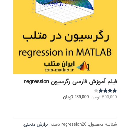
فیلم آموزش فارسی رگرسیون regression
قیمت
قیمت
590,000
تومان
189,000
تومان
نمره
3.92
اصلی:
فعلی:
از 5
590,000 تومان
189,000 تومان.
بود.
شناسه محصول:
regression20
دسته:
برازش منحنی
,