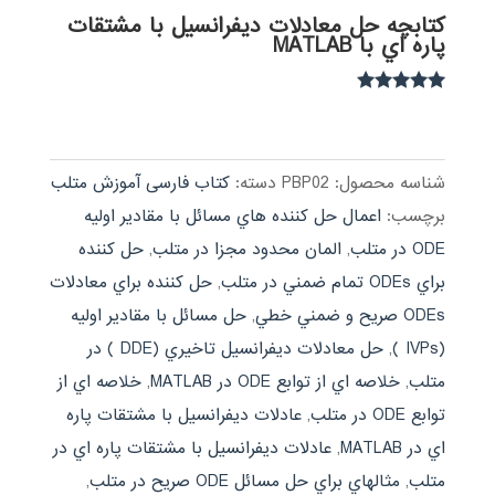
کتابچه حل معادلات ديفرانسيل با مشتقات
پاره اي با MATLAB
نمره
5.00
از 5
شناسه محصول:
PBP02
دسته:
کتاب فارسی آموزش متلب
برچسب:
اعمال حل كننده هاي مسائل با مقادير اوليه
ODE در متلب
,
المان محدود مجزا در متلب
,
حل كننده
براي ODEs تمام ضمني در متلب
,
حل كننده براي معادلات
ODEs صريح و ضمني خطي
,
حل مسائل با مقادير اوليه
(IVPs )
,
حل معادلات ديفرانسيل تاخيري (DDE ) در
متلب
,
خلاصه اي از توابع ODE در MATLAB
,
خلاصه اي از
توابع ODE در متلب
,
عادلات ديفرانسيل با مشتقات پاره
اي در MATLAB
,
عادلات ديفرانسيل با مشتقات پاره اي در
متلب
,
مثالهاي براي حل مسائل ODE صريح در متلب
,