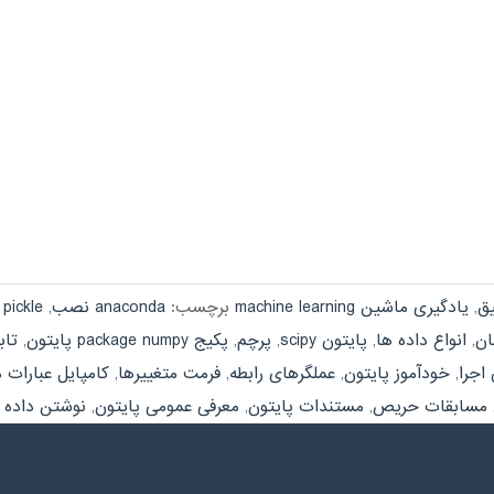
یق
,
یادگیری ماشین machine learning
برچسب:
anaconda نصب
,
pickle ماژول
,
ان
,
انواع داده ها
,
پایتون scipy
,
پرچم
,
پکیج package numpy پایتون
,
تاب
اجرا
,
خودآموز پایتون
,
عملگرهای رابطه
,
فرمت متغییرها
,
کامپایل عبارات 
مسابقات حریص
,
مستندات پایتون
,
معرفی عمومی پایتون
,
نوشتن داده 