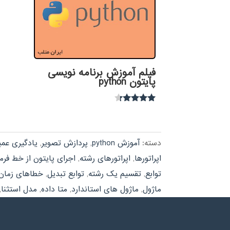
فیلم آموزش برنامه نویسی
پایتون python
نمره
4.15
از 5
دسته:
آموزش python
,
پردازش تصویر
,
یادگیری عم
اپراتورها
,
اپراتورهای رشته
,
اجرای پایتون از خط فرم
توابع
,
تقسیم یک رشته
,
توابع تبدیل
,
خطاهای زمان 
ماژول
,
ماژول های استاندارد
,
متا داده
,
مدل استثنا
,