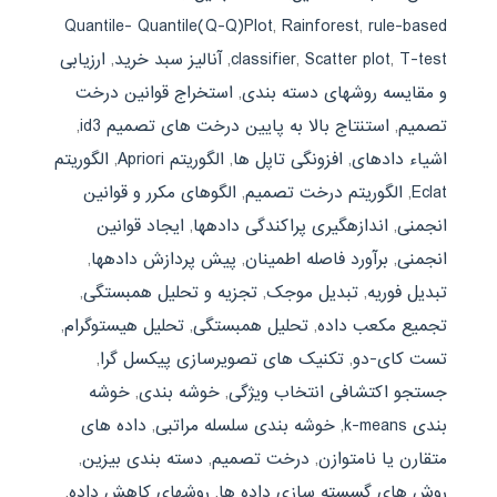
Quantile- Quantile(Q-Q)Plot
,
Rainforest
,
rule-based
T-test
,
Scatter plot
,
classifier
,
آنالیز سبد خرید
,
ارزیابی
و مقایسه روشهای دسته بندی
,
استخراج قوانین درخت
تصمیم
,
استنتاج بالا به پایین درخت های تصمیم id3
,
اشیاء دادهای
,
افزونگی تاپل ها
,
الگوریتم Apriori
,
الگوریتم
Eclat
,
الگوریتم درخت تصمیم
,
الگوهای مکرر و قوانین
انجمنی
,
اندازهگیری پراکندگی دادهها
,
ایجاد قوانین
انجمنی
,
برآورد فاصله اطمینان
,
پیش پردازش دادهها
,
تبدیل فوریه
,
تبدیل موجک
,
تجزیه و تحلیل همبستگی
,
تجمیع مکعب داده
,
تحلیل همبستگی
,
تحلیل هیستوگرام
,
تست کای-دو
,
تکنیک های تصویرسازی پیکسل گرا
,
جستجو اکتشافی انتخاب ویژگی
,
خوشه بندی
,
خوشه
بندی k-means
,
خوشه بندی سلسله مراتبی
,
داده های
متقارن یا نامتوازن
,
درخت تصمیم
,
دسته بندی بیزین
,
روش های گسسته سازی داده ها
,
روشهای کاهش داده
,