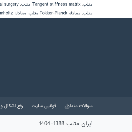
متلب
,
Tangent stiffness matrix متلب
,
irtual surgery
متلب
,
معادله Fokker-Planck متلب
,
معادله Helmholtz متلب
سوالات متداول
قوانین سایت
رفع اشکال و 
ایران متلب 1388-1404