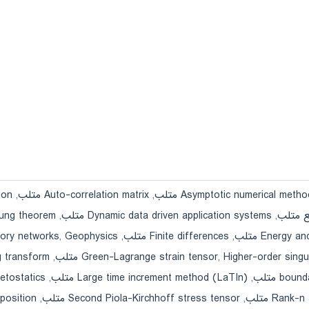
Asymptotic numerical meth متلب
,
Auto-correlation matrix متلب
,
tion
,
Dynamic data driven application systems متلب
,
-Young theorem
Energ متلب
,
Finite differences متلب
,
Geophysics متلب
,
tory networks
Higher-order si متلب
,
Green-Lagrange strain tensor
,
ling transform
bounda
,
Large time increment method (LaTIn) متلب
,
agnetostatics
Rank متلب
,
Second Piola-Kirchhoff stress tensor متلب
,
omposition