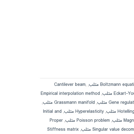
Boltzmann equa متلب
,
,
Cantilever beam
Eckart متلب
,
Empirical interpolation method
Gene regula
,
Grassmann manifold متلب
,
Hotel متلب
,
Hyperelasticity متلب
,
Initial and
M متلب
,
Poisson problem متلب
,
Proper
Singular value dec متلب
,
Stiffness matrix