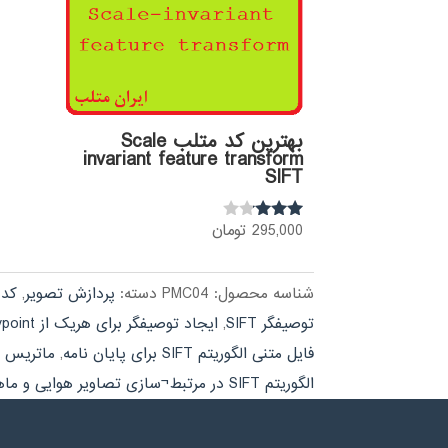
بهترین کد متلب Scale
invariant feature transform
SIFT
295,000
تومان
نمره
3.00
از 5
شناسه محصول:
PMC04
دسته:
پردازش تصویر
,
کد 
توصیفگر SIFT
,
ایجاد توصیفگر برای هریک از Keypoint ها
فایل متنی الگوریتم SIFT برای پایان نامه
,
ماتریس DOG
الگوریتم SIFT در مرتبط¬سازی تصاویر هوایی و ماهوارهای