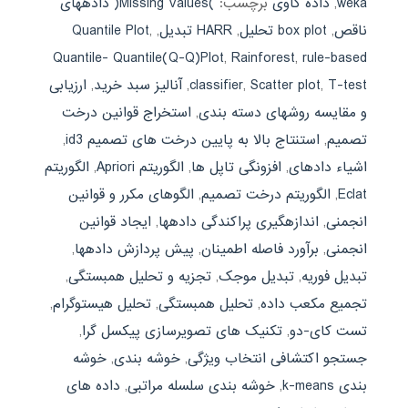
weka
,
داده کاوی
برچسب:
)Missing Values( دادههای
ناقص
,
box plot تحلیل
,
HARR تبدیل
,
,
Quantile Plot
Quantile- Quantile(Q-Q)Plot
,
Rainforest
,
rule-based
T-test
,
Scatter plot
,
classifier
,
آنالیز سبد خرید
,
ارزیابی
و مقایسه روشهای دسته بندی
,
استخراج قوانین درخت
تصمیم
,
استنتاج بالا به پایین درخت های تصمیم id3
,
اشیاء دادهای
,
افزونگی تاپل ها
,
الگوریتم Apriori
,
الگوریتم
Eclat
,
الگوریتم درخت تصمیم
,
الگوهای مکرر و قوانین
انجمنی
,
اندازهگیری پراکندگی دادهها
,
ایجاد قوانین
انجمنی
,
برآورد فاصله اطمینان
,
پیش پردازش دادهها
,
تبدیل فوریه
,
تبدیل موجک
,
تجزیه و تحلیل همبستگی
,
تجمیع مکعب داده
,
تحلیل همبستگی
,
تحلیل هیستوگرام
,
تست کای-دو
,
تکنیک های تصویرسازی پیکسل گرا
,
جستجو اکتشافی انتخاب ویژگی
,
خوشه بندی
,
خوشه
بندی k-means
,
خوشه بندی سلسله مراتبی
,
داده های