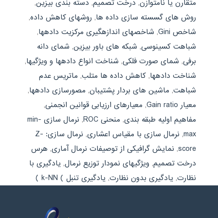
متقارن یا نامتوازن
,
درخت تصمیم
,
دسته بندی بیزین
,
روش های گسسته سازی داده ها
,
روشهای کاهش داده
,
شاخص Gini
,
شاخصهای اندازهگیری مرکزیت دادهها
,
شباهت کسینوسی
,
شبکه های باور بیزین
,
شمای دانه
برفی
,
شمای صورت فلکی
,
شناخت انواع دادهها و ویژگیها
,
شناخت دادهها
,
کاهش داده ها متلب
,
ماتریس عدم
شباهت
,
ماشین های بردار پشتیبان
,
مصورسازی دادهها
,
معیار Gain ratio
,
معیارهای ارزیابی قوانین انجمنی
,
مفاهیم اولیه طبقه بندی
,
منحنی ROC
,
نرمال سازی min-
max
,
نرمال سازی با مقیاس اعشاری
,
نرمال سازی: Z-
score
,
نمایش گرافیکی از توصیفات نرمال آماری
,
هرس
درخت تصمیم
,
ویژگیهای نمودار توزیع نرمال
,
یادگیری با
نظارت
,
یادگیری بدون نظارت
,
یادگیری تنبل ) k-NN )