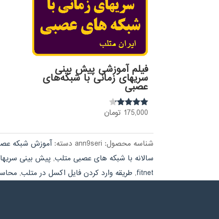
فیلم آموزشی پیش بینی
سریهای زمانی با شبکه‌های
عصبی
175,000
تومان
نمره
4.00
از 5
شناسه محصول:
ann9seri
دسته:
آموزش شبکه عص
سالانه با شبکه های عصبی متلب
,
پیش بینی سریهای
fitnet
,
طریقه وارد کردن فایل اکسل در متلب
,
محاسبه MSE و