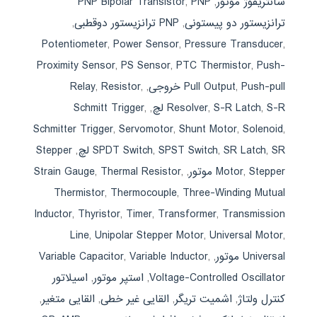
سانتریفوژ موتور
,
PNP
,
PNP Bipolar Transistor
ترانزیستور دو پیستونی
,
PNP ترانزیستور دوقطبی
,
Potentiometer
,
Power Sensor
,
Pressure Transducer
,
Proximity Sensor
,
PS Sensor
,
PTC Thermistor
,
Push-
Push-pull خروجی
,
Pull Output
,
,
Resistor
,
Relay
S-R لچ
,
S-R Latch
,
Resolver
,
,
Schmitt Trigger
Schmitter Trigger
,
Servomotor
,
Shunt Motor
,
Solenoid
,
SR لچ
,
SR Latch
,
SPST Switch
,
SPDT Switch
,
Stepper
Stepper موتور
,
Motor
,
,
Thermal Resistor
,
Strain Gauge
Thermistor
,
Thermocouple
,
Three-Winding Mutual
Inductor
,
Thyristor
,
Timer
,
Transformer
,
Transmission
Line
,
Unipolar Stepper Motor
,
Universal Motor
,
Universal موتور
,
,
Variable Inductor
,
Variable Capacitor
Voltage-Controlled Oscillator
,
استپر موتور
,
اسیلاتور
کنترل ولتاژ
,
اشمیت تریگر
,
القایی غیر خطی
,
القایی متغیر
,