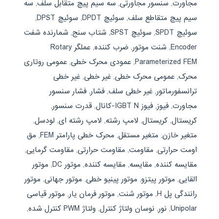
مجاورت
,
سنسور مجاورتی
,
سه سیم پیچ متقابل سلف
,
سه
سیم پیچ متقاطع سلف
,
سوئیچ DPDT
,
سوئیچ DPST
,
سوئیچ SPDT
,
سوئیچ SPST
,
شتاب سنج
,
شمارنده شفت
Encoder
,
شنت موتور
,
ضرب کننده
,
عملگر Rotary
Parameterized FEM
,
عمودی محرک خطی
,
عمومی روتاری
محرک
,
عمومی محرک خطی
,
غیر خطی
,
غیر خطی
ترانسفورماتور
,
غیر خطی سلف
,
فشار
,
فشار سنسور
مجاورت
,
فیوز
,
فیوز IGBT N-کانال
,
قدرت سنسور
,
كريستال
,
کریستال
,
لامپ رشته
,
لامپ رشته ای
,
لودسل
,
متغیر خازن
,
متغیر مستقل
,
محرک خطی پارامتر FEM
,
مق
اومت حرارتی
,
مقاومت
,
مقاومت حرارتی
,
مقاومت گرمایی
,
مقايسه كننده
,
مقایسه
,
مقایسه کننده
,
موتور DC
,
موتور
القایی
,
موتور پیتزو
,
موتور پینیو خطی
,
موتور جهانی
,
موتور
رانندگی پل H
,
موتور شنت
,
موتور فرمان یار
,
موتور قیاسی
Unipolar
,
نور
,
نوسان ولتاژ کنترل
,
ولتاژ PWM كنترل شده
,