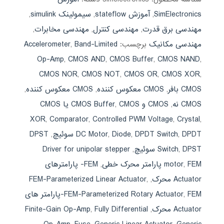
SimElectronics
,
آموزش stateflow
,
سیمولینک simulink
,
مهندسی برق قدرت
,
مهندسی کنترل
,
مهندسی مخابرات
,
مهندسی مکانیک
برچسب:
Band-Limited
,
Accelerometer
Op-Amp
,
CMOS AND
,
CMOS Buffer
,
CMOS NAND
,
CMOS NOR
,
CMOS NOT
,
CMOS OR
,
CMOS XOR
,
CMOS بافر
,
CMOS معكوس كننده
,
CMOS معکوس کننده
,
CMOS نه
,
CMOS و CMOS Buffer
,
CMOS یا CMOS
XOR
,
Comparator
,
Controlled PWM Voltage
,
Crystal
,
DPDT سوئیچ
,
DPDT Switch
,
Diode
,
DC Motor
,
DPST
DPST سوئیچ
,
Switch
,
Driver for unipolar stepper
FEM پارامتر محرک خطی
,
motor
,
FEM- پارامترهای
Actuator محرک
,
,
FEM-Parameterized Linear Actuator
,
FEM-Parameterized Rotary Actuator
FEM-پارامتر های
Actuator محرک
,
Fully Differential
,
Finite-Gain Op-Amp