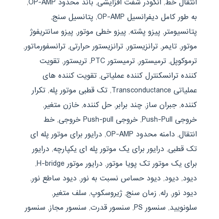
انتقال خط
,
انکودر شفت افزایشی
,
باند محدود OP-AMP
,
به طور کامل دیفرانسیل OP-AMP
,
پتانسیل سنج
,
پتانسیومتر
,
پیزو پشته
,
پیزو خطی موتور
,
پیزو سانتریفوژ
موتور
,
تایمر
,
ترانزیستور
,
ترانزیستور حرارتی
,
ترانسفورماتور
,
ترموکوپل
,
ترمیستور
,
ترمیستور PTC
,
تریستور
,
تقویت
کننده ترانسکنترل کننده عملیاتی
,
تقویت کننده های
عملیاتی Transconductance
,
تک قطبی موتور پله
,
تکرار
کننده
,
جبران ساز
,
چند برابر
,
حل کننده
,
خازن متغیر
,
خروجی Push-Pull
,
خروجی Push-pull خروجی
,
خط
انتقال
,
دامنه محدود OP-AMP
,
درایور برای موتور پله ای
تک قطبی
,
درایور برای یک موتور پله ای یکپارچه
,
درایور
برای یک موتور تک پویا موتور
,
درایور موتور H-bridge
,
ديود
,
دیود
,
دیود حساس نسبت به نور
,
دیود ساطع نور
,
دیود نور
,
رله
,
زمان سنج
,
ژیروسکوپ
,
سلف متغیر
,
سلونویید
,
سنسور PS
,
سنسور قدرت
,
سنسور مجاز
,
سنسور