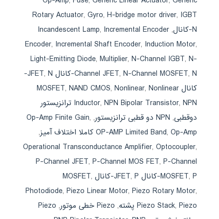
Op-Amp
,
Fuse
,
Generic Linear Actuator
,
Generic
Rotary Actuator
,
Gyro
,
H-bridge motor driver
,
IGBT
N-کانال
,
Incremental Encoder
,
Incandescent Lamp
Encoder
,
Incremental Shaft Encoder
,
Induction Motor
,
Light-Emitting Diode
,
Multiplier
,
N-Channel IGBT
,
N-
N-کانال JFET
,
N-Channel MOSFET
,
Channel JFET
,
N-
کانال MOSFET
Nonlinear
,
Nonlinear
,
NAND CMOS
,
,
NPN Bipolar Transistor
,
Inductor
NPN ترانزیستور
دوقطبی
,
NPN دو قطبی ترانزیستور
,
,
Op-Amp Finite Gain
Op-Amp کاملا اختلاف آمیز
,
OP-AMP Limited Band
,
Operational Transconductance Amplifier
,
Optocoupler
,
P-Channel JFET
,
P-Channel MOS FET
,
P-Channel
P-کانال JFET
,
MOSFET
P-کانال MOSFET
,
,
Photodiode
,
Piezo Linear Motor
,
Piezo Rotary Motor
,
Piezo پشته
,
Piezo Stack
,
Piezo خطی موتور
,
Piezo