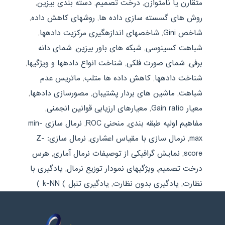
متقارن یا نامتوازن
,
درخت تصمیم
,
دسته بندی بیزین
,
روش های گسسته سازی داده ها
,
روشهای کاهش داده
,
شاخص Gini
,
شاخصهای اندازهگیری مرکزیت دادهها
,
شباهت کسینوسی
,
شبکه های باور بیزین
,
شمای دانه
برفی
,
شمای صورت فلکی
,
شناخت انواع دادهها و ویژگیها
,
شناخت دادهها
,
کاهش داده ها متلب
,
ماتریس عدم
شباهت
,
ماشین های بردار پشتیبان
,
مصورسازی دادهها
,
معیار Gain ratio
,
معیارهای ارزیابی قوانین انجمنی
,
مفاهیم اولیه طبقه بندی
,
منحنی ROC
,
نرمال سازی min-
max
,
نرمال سازی با مقیاس اعشاری
,
نرمال سازی: Z-
score
,
نمایش گرافیکی از توصیفات نرمال آماری
,
هرس
درخت تصمیم
,
ویژگیهای نمودار توزیع نرمال
,
یادگیری با
نظارت
,
یادگیری بدون نظارت
,
یادگیری تنبل ) k-NN )