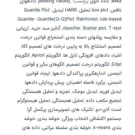
weka
,
داده کاوی
برچسب:
)Missing Values( دادههای
ناقص
,
box plot تحلیل
,
HARR تبدیل
,
,
Quantile Plot
Quantile- Quantile(Q-Q)Plot
,
Rainforest
,
rule-based
T-test
,
Scatter plot
,
classifier
,
آنالیز سبد خرید
,
ارزیابی
و مقایسه روشهای دسته بندی
,
استخراج قوانین درخت
تصمیم
,
استنتاج بالا به پایین درخت های تصمیم id3
,
اشیاء دادهای
,
افزونگی تاپل ها
,
الگوریتم Apriori
,
الگوریتم
Eclat
,
الگوریتم درخت تصمیم
,
الگوهای مکرر و قوانین
انجمنی
,
اندازهگیری پراکندگی دادهها
,
ایجاد قوانین
انجمنی
,
برآورد فاصله اطمینان
,
پیش پردازش دادهها
,
تبدیل فوریه
,
تبدیل موجک
,
تجزیه و تحلیل همبستگی
,
تجمیع مکعب داده
,
تحلیل همبستگی
,
تحلیل هیستوگرام
,
تست کای-دو
,
تکنیک های تصویرسازی پیکسل گرا
,
جستجو اکتشافی انتخاب ویژگی
,
خوشه بندی
,
خوشه
بندی k-means
,
خوشه بندی سلسله مراتبی
,
داده های