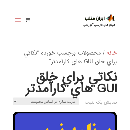
خانه
/ محصولات برچسب خورده “نكاتي
براي خلق GUI هاي كارآمدتر”
نكاتي براي خلق
GUI هاي كارآمدتر
نمایش یک نتیجه