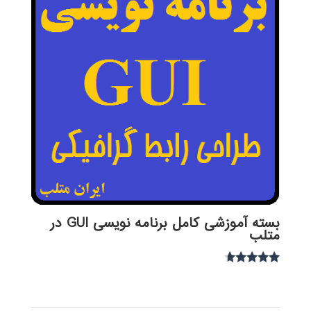
بسته آموزشی کامل برنامه نویسی GUI در
متلب
نمره
4.50
از 5