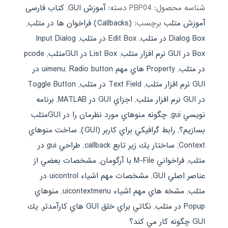
شناسه محصول:
PBP04
دسته:
آموزش GUI
,
کتاب فارسی
آموزش متلب
برچسب:
(Callbacks) فراخوان ها در متلب
,
Dialog Box در متلب
,
Edit Box در متلب
,
Input Dialog
Box در GUI نرم افزار متلب
,
List Box در GUI‌متلب
,
pcode
در متلب
,
Property هاي مهم uimenu
,
Radio button در
GUI نرم افزار متلب
,
Text Field در متلب
,
Toggle Button
در GUI نرم افزار متلب
,
اجزاي GUI در MATLAB
,
برنامه
نويسي gui
,
چگونه منوهاي مورد نظرمان را در GUI‌متلب
بسازيم؟
,
رابط گرافيكي براي كاربر (GUI)
,
ساخت منوهاي
Context
,
ساختار يك زير تابع callback
,
طراحي gui در
متلب
,
فراخواني M-File با آرگومان
,
مشخصات بعضي از
عناصر اصلي GUI
,
مشخصات مهم اشياء uicontrol در
متلب
,
مشخه هاي مهم اشياء uicontextmenu
,
منوهاي
Popup در متلب
,
نكاتي براي خلق GUI هاي كارآمدتر
,
يك
GUI چگونه كار مي كند؟