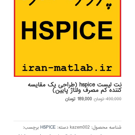
نت لیست hspice (طراحی یک مقایسه
کننده کم مصرف ولتاژ پایین)
قیمت
قیمت
490,000
تومان
189,000
تومان
اصلی:
فعلی:
490,000 تومان
189,000 تومان.
بود.
شناسه محصول:
kazem002
دسته:
HSPICE
برچسب: