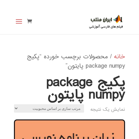
خانه
/ محصولات برچسب خورده “پکیج
package numpy پایتون”
پکیج package
numpy پایتون
نمایش یک نتیجه