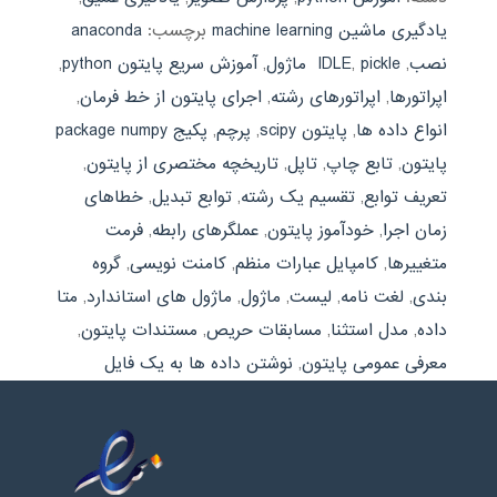
یادگیری ماشین machine learning
برچسب:
anaconda
نصب
,
pickle ماژول
,
IDLE
,
آموزش سریع پایتون python
,
اپراتورها
,
اپراتورهای رشته
,
اجرای پایتون از خط فرمان
,
انواع داده ها
,
پایتون scipy
,
پرچم
,
پکیج package numpy
پایتون
,
تابع چاپ
,
تاپل
,
تاریخچه مختصری از پایتون
,
تعریف توابع
,
تقسیم یک رشته
,
توابع تبدیل
,
خطاهای
زمان اجرا
,
خودآموز پایتون
,
عملگرهای رابطه
,
فرمت
متغییرها
,
کامپایل عبارات منظم
,
کامنت نویسی
,
گروه
بندی
,
لغت نامه
,
لیست
,
ماژول
,
ماژول های استاندارد
,
متا
داده
,
مدل استثنا
,
مسابقات حریص
,
مستندات پایتون
,
معرفی عمومی پایتون
,
نوشتن داده ها به یک فایل