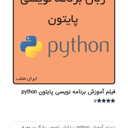
فیلم آموزش برنامه نویسی پایتون python
نمره
4.15
از 5
دسته:
آموزش python
,
پردازش تصویر
,
یادگیری عمیق
,