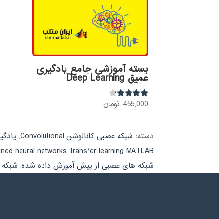
بسته آموزشی جامع یادگیری
عمیق Deep Learning
455,000
تومان
نمره
4.00
از 5
دسته:
شبکه عصبی کانالوشن Convolutional
,
یادگی
ained neural networks
,
transfer learning MATLAB
شبکه های عصبی از پیش آموزش داده شده
,
شبکه 