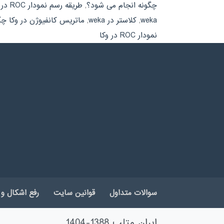
چگونه انجام می شود؟
,
طریقه رسم نمودار ROC در وکا
weka
,
کلاستر در weka
,
ماتریس کانفیوژن در وکا چ
نمودار ROC در وکا
سوالات متداول
قوانین سایت
رفع اشکال و 
ایران متلب 1388-1404