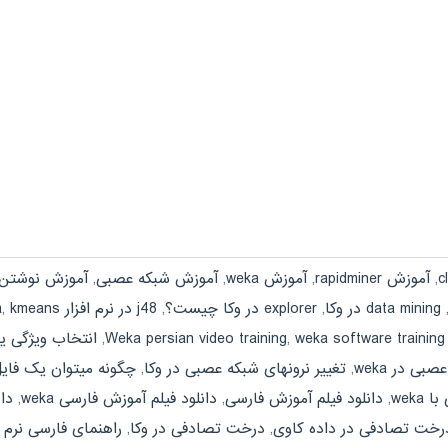
,
آموزش rapidminer
,
آموزش weka
,
آموزش شبکه عصبی
,
آموزش نوشتن 
data mining در وکا
,
explorer در وکا چیست؟
,
j48 در نرم افزار weka
kmeans در نرم افزار وکا
,
weka software training
,
Weka persian video training
,
انتخاب ویژگی یا select attribute در وکا چگونه انجام می
ی در weka
,
تغییر نرونهای شبکه عصبی در وکا
,
چگونه میتوان یک فایل
weka
,
دانلود فیلم آموزش فارسی
,
دانلود فیلم آموزش فارسی weka
,
دان
رخت تصادفی در داده کاوی
,
درخت تصادفی در وکا
,
راهنمای فارسی نرم افزار