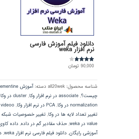
دانلود فیلم آموزش فارسی
نرم افزار weka
90,000
تومان
نمره
3.68
از 5
شناسه محصول:
all20wek
دسته:
آموزش clementine
چیست؟
,
associate در نرم افزار وکا
,
cluster در وکا
,
normalization در وکا
,
PCA در نرم افزار وکا
,
 videoo
تغییر تعداد لایه ها در وکا
,
تغییر خصوصیات شبکه عصب
value در weka
,
حذف مقادیر گم در داده
,
داده کاوی با 
آموزشی رایگان
,
دانلود فیلم فارسی نرم افزار weka
,
د