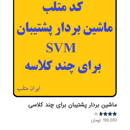
ماشین بردار پشتیبان برای چند کلاسی
199,000
تومان
نمره
3.54
از 5