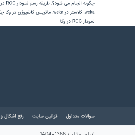
چگونه انجام می شود؟
,
طریقه رسم نمودار ROC در وکا
weka
,
کلاستر در weka
,
ماتریس کانفیوژن در وکا چ
نمودار ROC در وکا
سوالات متداول
قوانین سایت
رفع اشکال و 
ایران متلب 1388-1404