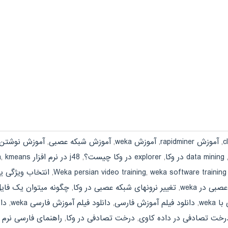
,
آموزش rapidminer
,
آموزش weka
,
آموزش شبکه عصبی
,
آموزش نوشتن 
data mining در وکا
,
explorer در وکا چیست؟
,
j48 در نرم افزار weka
kmeans در نرم افزار وکا
,
weka software training
,
Weka persian video training
,
انتخاب ویژگی یا select attribute در وکا چگونه انجام می
ی در weka
,
تغییر نرونهای شبکه عصبی در وکا
,
چگونه میتوان یک فایل
weka
,
دانلود فیلم آموزش فارسی
,
دانلود فیلم آموزش فارسی weka
,
دان
رخت تصادفی در داده کاوی
,
درخت تصادفی در وکا
,
راهنمای فارسی نرم افزار