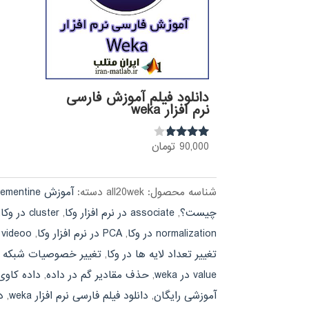
دانلود فیلم آموزش فارسی
نرم افزار weka
90,000
تومان
نمره
3.68
از 5
شناسه محصول:
all20wek
دسته:
آموزش clementine
چیست؟
,
associate در نرم افزار وکا
,
cluster در وکا
,
normalization در وکا
,
PCA در نرم افزار وکا
,
 videoo
تغییر تعداد لایه ها در وکا
,
تغییر خصوصیات شبکه عصب
value در weka
,
حذف مقادیر گم در داده
,
داده کاوی با 
آموزشی رایگان
,
دانلود فیلم فارسی نرم افزار weka
,
د