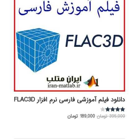
دانلود فیلم آموزشی فارسی نرم افزار FLAC3D
قیمت
قیمت
395,000
تومان
189,000
تومان
نمره
3.88
اصلی:
فعلی:
از 5
395,000 تومان
189,000 تومان.
بود.