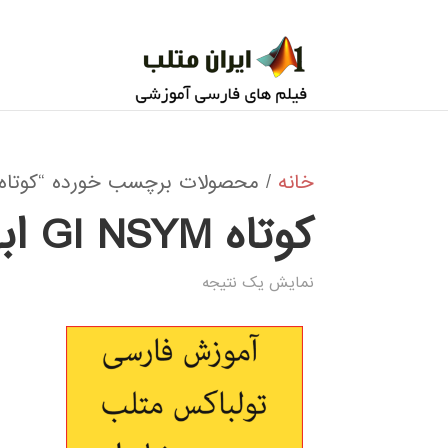
خانه
/ محصولات برچسب خورده “کوتاه GI NSYM ابهامزدایی
کوتاه GI NSYM ابهامزدایی
نمایش یک نتیجه