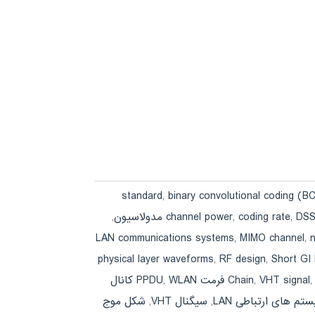
,
binary convolutional coding (B
,
channel power
,
coding rate
,
DSS
LAN communications systems
,
MIMO channel
,
physical layer waveforms
,
RF design
,
Short GI
VHT signal
,
Chain
,
WLAN کانال
تم های ارتباطی LAN
,
سیگنال VHT
,
شکل موج