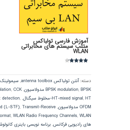
آموزش فارسی تولباکس
متلب سیستم های مخابراتی
WLAN
نمره
4.00
از 5
دسته:
آنتن تولباکس antenna toolbox
,
سیمولینک imulink
BPSK مدولاسیون
,
BPSK modulation
,
CCK مدولاسیون
,
ation
HT-مخلوط سیگنال
,
HT-mixed signal
,
,
 detection
OFDM مدولاسیون
,
Transmit-Receive
,
eld (L-STF)
WLAN فرمت PPDU
,
WLAN Radio Frequency Channels
,
ormat
های رادیویی فرکانس
,
برنامه نویسی باینری کانولوشن (