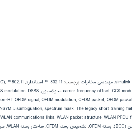
s
,
مهندسی مخابرات
برچسب:
802.11 ™ استاندارد
,
802.11™ standard
,
CC)
CCK modul
,
carrier frequency offset
,
DSSS مدولاسیون
,
S modulation
non-HT OFDM signal
,
OFDM modulation
,
OFDM packet
,
OFDM packet
 NSYM Disambiguation
,
spectrum mask
,
The legacy short training fi
,
WLAN communications links
,
WLAN packet structure
,
WLAN PPDU f
BCC)
,
بسته OFDM
,
تشخیص بسته OFDM
,
ساختار بسته WLAN
,
سیس