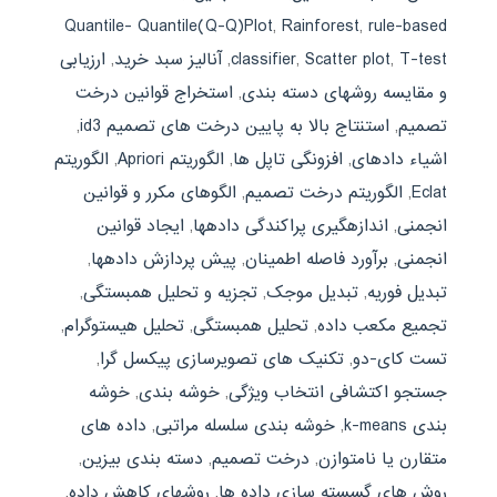
Quantile- Quantile(Q-Q)Plot
,
Rainforest
,
rule-based
T-test
,
Scatter plot
,
classifier
,
آنالیز سبد خرید
,
ارزیابی
و مقایسه روشهای دسته بندی
,
استخراج قوانین درخت
تصمیم
,
استنتاج بالا به پایین درخت های تصمیم id3
,
اشیاء دادهای
,
افزونگی تاپل ها
,
الگوریتم Apriori
,
الگوریتم
Eclat
,
الگوریتم درخت تصمیم
,
الگوهای مکرر و قوانین
انجمنی
,
اندازهگیری پراکندگی دادهها
,
ایجاد قوانین
انجمنی
,
برآورد فاصله اطمینان
,
پیش پردازش دادهها
,
تبدیل فوریه
,
تبدیل موجک
,
تجزیه و تحلیل همبستگی
,
تجمیع مکعب داده
,
تحلیل همبستگی
,
تحلیل هیستوگرام
,
تست کای-دو
,
تکنیک های تصویرسازی پیکسل گرا
,
جستجو اکتشافی انتخاب ویژگی
,
خوشه بندی
,
خوشه
بندی k-means
,
خوشه بندی سلسله مراتبی
,
داده های
متقارن یا نامتوازن
,
درخت تصمیم
,
دسته بندی بیزین
,
روش های گسسته سازی داده ها
,
روشهای کاهش داده
,