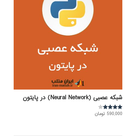
شبکه عصبی (Neural Network) در پایتون
590,000
تومان
نمره
3.92
از 5