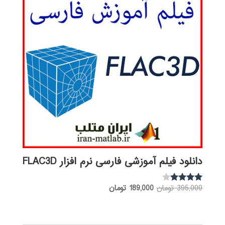
دانلود فیلم آموزشی فارسی نرم افزار FLAC3D
قیمت
قیمت
395,000
تومان
189,000
تومان
نمره
3.88
اصلی:
فعلی:
از 5
395,000 تومان
189,000 تومان.
بود.