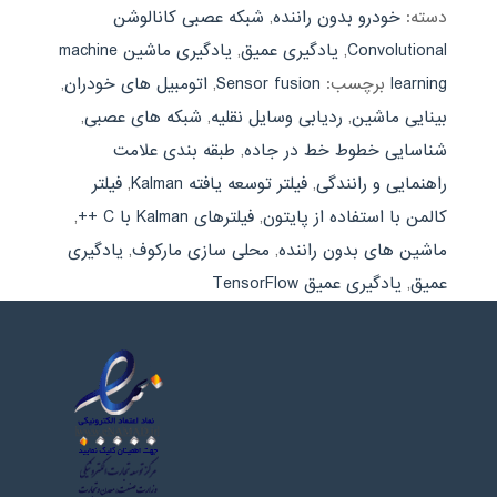
دسته:
خودرو بدون راننده
,
شبکه عصبی کانالوشن
Convolutional
,
یادگیری عمیق
,
یادگیری ماشین machine
learning
برچسب:
Sensor fusion
,
اتومبیل های خودران
,
بینایی ماشین
,
ردیابی وسایل نقلیه
,
شبکه های عصبی
,
شناسایی خطوط خط در جاده
,
طبقه بندی علامت
راهنمایی و رانندگی
,
فیلتر توسعه یافته Kalman
,
فیلتر
کالمن با استفاده از پایتون
,
فیلترهای Kalman با C ++
,
ماشین های بدون راننده
,
محلی سازی ماركوف
,
یادگیری
عمیق
,
یادگیری عمیق TensorFlow