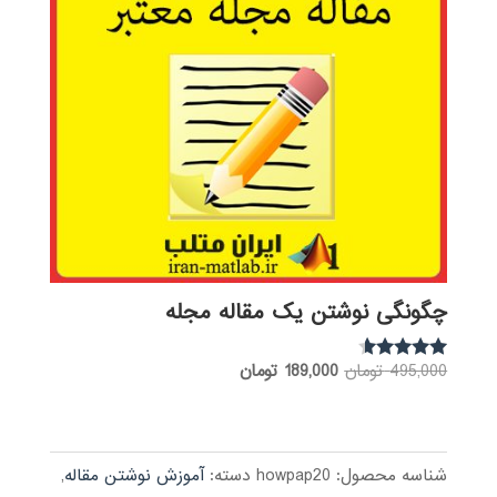
چگونگی نوشتن یک مقاله مجله
قیمت
قیمت
495,000
تومان
189,000
تومان
نمره
4.47
اصلی:
فعلی:
از 5
495,000 تومان
189,000 تومان.
بود.
شناسه محصول:
howpap20
دسته:
آموزش نوشتن مقاله
,