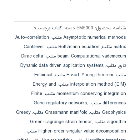
شناسه محصول:
EMB003
دسته:
کتاب
برچسب:
Asymptotic numerical methods متلب
,
Auto-correlation
matrix متلب
,
Boltzmann equation متلب
,
Cantilever
Computational vademecum متلب
,
beam
,
Dirac delta
تابع متلب
,
Dynamic data driven application systems
متلب
,
Eckart-Young theorem متلب
,
Empirical
interpolation method (EIM) متلب
,
Energy and
momentum conserving integration متلب
,
Finite
differences متلب
,
,
Gene regulatory networks
Geophysics متلب
,
Grassmann manifold متلب
,
Greedy
algorithm متلب
,
,
Green-Lagrange strain tensor
Higher-order singular value decomposition متلب
,