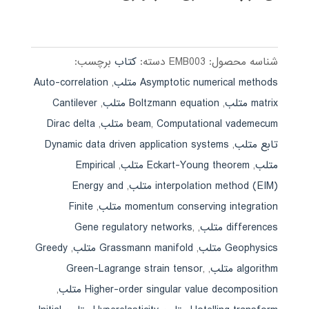
شناسه محصول:
EMB003
دسته:
کتاب
برچسب:
Asymptotic numerical methods متلب
,
Auto-correlation
matrix متلب
,
Boltzmann equation متلب
,
Cantilever
Computational vademecum متلب
,
beam
,
Dirac delta
تابع متلب
,
Dynamic data driven application systems
متلب
,
Eckart-Young theorem متلب
,
Empirical
interpolation method (EIM) متلب
,
Energy and
momentum conserving integration متلب
,
Finite
differences متلب
,
,
Gene regulatory networks
Geophysics متلب
,
Grassmann manifold متلب
,
Greedy
algorithm متلب
,
,
Green-Lagrange strain tensor
Higher-order singular value decomposition متلب
,