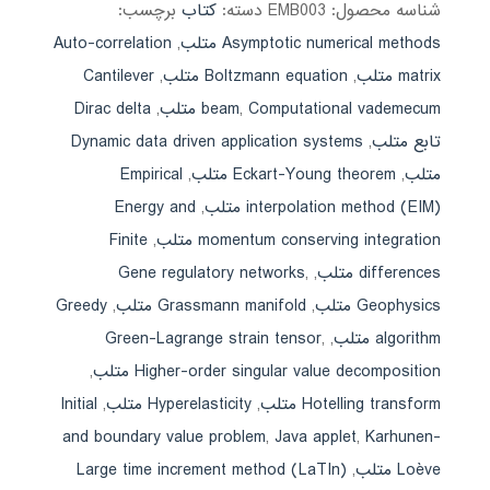
شناسه محصول:
EMB003
دسته:
کتاب
برچسب:
Asymptotic numerical methods متلب
,
Auto-correlation
matrix متلب
,
Boltzmann equation متلب
,
Cantilever
Computational vademecum متلب
,
beam
,
Dirac delta
تابع متلب
,
Dynamic data driven application systems
متلب
,
Eckart-Young theorem متلب
,
Empirical
interpolation method (EIM) متلب
,
Energy and
momentum conserving integration متلب
,
Finite
differences متلب
,
,
Gene regulatory networks
Geophysics متلب
,
Grassmann manifold متلب
,
Greedy
algorithm متلب
,
,
Green-Lagrange strain tensor
Higher-order singular value decomposition متلب
,
Hotelling transform متلب
,
Hyperelasticity متلب
,
Initial
and boundary value problem
,
Java applet
,
Karhunen-
Loève متلب
,
Large time increment method (LaTIn)