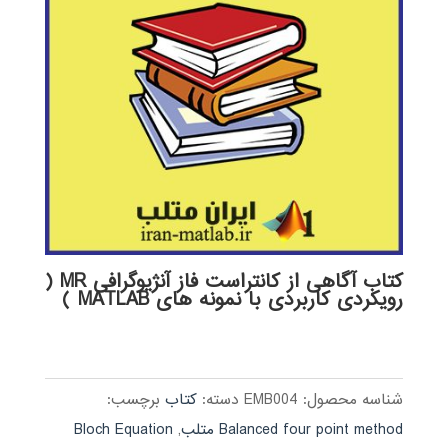
کتاب آگاهی از کانتراست فاز آنژیوگرافی MR (
رویکردی کاربردی با نمونه های MATLAB )
شناسه محصول:
EMB004
دسته:
کتاب
برچسب:
Balanced four point method متلب
,
Bloch Equation