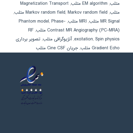
متلب
,
EM algorithm متلب
,
Magnetization Transport
متلب
,
Markov random field متلب
,
Markov random field
,
MR Signal متلب
,
MRI متلب
,
Phase-
,
Phantom model
Contrast MR Angiography (PC-MRA) متلب
,
RF
Spin physics
,
excitation
,
آنژیوگرافی متلب
,
تصویر برداری
Gradient Echo متلب
,
جریان Cine CSF متلب