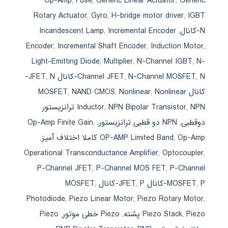
Op-Amp
,
Fuse
,
Generic Linear Actuator
,
Generic
Rotary Actuator
,
Gyro
,
H-bridge motor driver
,
IGBT
N-کانال
,
Incremental Encoder
,
Incandescent Lamp
Encoder
,
Incremental Shaft Encoder
,
Induction Motor
,
Light-Emitting Diode
,
Multiplier
,
N-Channel IGBT
,
N-
N-کانال JFET
,
N-Channel MOSFET
,
Channel JFET
,
N-
کانال MOSFET
Nonlinear
,
Nonlinear
,
NAND CMOS
,
,
NPN Bipolar Transistor
,
Inductor
NPN ترانزیستور
دوقطبی
,
NPN دو قطبی ترانزیستور
,
,
Op-Amp Finite Gain
Op-Amp کاملا اختلاف آمیز
,
OP-AMP Limited Band
,
Operational Transconductance Amplifier
,
Optocoupler
,
P-Channel JFET
,
P-Channel MOS FET
,
P-Channel
P-کانال JFET
,
MOSFET
P-کانال MOSFET
,
,
Photodiode
,
Piezo Linear Motor
,
Piezo Rotary Motor
,
Piezo پشته
,
Piezo Stack
,
Piezo خطی موتور
,
Piezo