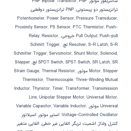
سانتریفوژ موتور
,
PNP
,
PNP Bipolar Transistor
ترانزیستور دو پیستونی
,
PNP ترانزیستور دوقطبی
,
Potentiometer
,
Power Sensor
,
Pressure Transducer
,
Proximity Sensor
,
PS Sensor
,
PTC Thermistor
,
Push-
Push-pull خروجی
,
Pull Output
,
,
Resistor
,
Relay
S-R لچ
,
S-R Latch
,
Resolver
,
,
Schmitt Trigger
Schmitter Trigger
,
Servomotor
,
Shunt Motor
,
Solenoid
,
SR لچ
,
SR Latch
,
SPST Switch
,
SPDT Switch
,
Stepper
Stepper موتور
,
Motor
,
,
Thermal Resistor
,
Strain Gauge
Thermistor
,
Thermocouple
,
Three-Winding Mutual
Inductor
,
Thyristor
,
Timer
,
Transformer
,
Transmission
Line
,
Unipolar Stepper Motor
,
Universal Motor
,
Universal موتور
,
,
Variable Inductor
,
Variable Capacitor
Voltage-Controlled Oscillator
,
استپر موتور
,
اسیلاتور
کنترل ولتاژ
,
اشمیت تریگر
,
القایی غیر خطی
,
القایی متغیر
,