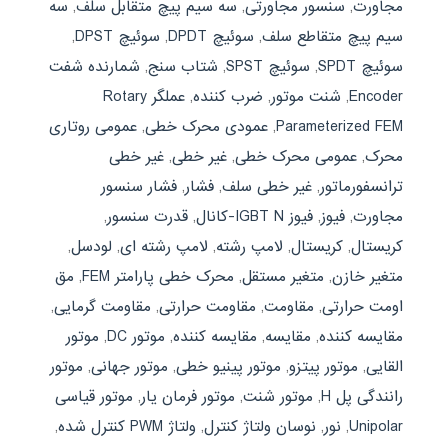
مجاورت
,
سنسور مجاورتی
,
سه سیم پیچ متقابل سلف
,
سه
سیم پیچ متقاطع سلف
,
سوئیچ DPDT
,
سوئیچ DPST
,
سوئیچ SPDT
,
سوئیچ SPST
,
شتاب سنج
,
شمارنده شفت
Encoder
,
شنت موتور
,
ضرب کننده
,
عملگر Rotary
Parameterized FEM
,
عمودی محرک خطی
,
عمومی روتاری
محرک
,
عمومی محرک خطی
,
غیر خطی
,
غیر خطی
ترانسفورماتور
,
غیر خطی سلف
,
فشار
,
فشار سنسور
مجاورت
,
فیوز
,
فیوز IGBT N-کانال
,
قدرت سنسور
,
كريستال
,
کریستال
,
لامپ رشته
,
لامپ رشته ای
,
لودسل
,
متغیر خازن
,
متغیر مستقل
,
محرک خطی پارامتر FEM
,
مق
اومت حرارتی
,
مقاومت
,
مقاومت حرارتی
,
مقاومت گرمایی
,
مقايسه كننده
,
مقایسه
,
مقایسه کننده
,
موتور DC
,
موتور
القایی
,
موتور پیتزو
,
موتور پینیو خطی
,
موتور جهانی
,
موتور
رانندگی پل H
,
موتور شنت
,
موتور فرمان یار
,
موتور قیاسی
Unipolar
,
نور
,
نوسان ولتاژ کنترل
,
ولتاژ PWM كنترل شده
,