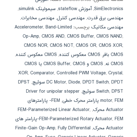
SimElectronics
,
آموزش stateflow
,
سیمولینک simulink
,
مهندسی برق قدرت
,
مهندسی کنترل
,
مهندسی مخابرات
,
مهندسی مکانیک
برچسب:
Band-Limited
,
Accelerometer
Op-Amp
,
CMOS AND
,
CMOS Buffer
,
CMOS NAND
,
CMOS NOR
,
CMOS NOT
,
CMOS OR
,
CMOS XOR
,
CMOS بافر
,
CMOS معكوس كننده
,
CMOS معکوس کننده
,
CMOS نه
,
CMOS و CMOS Buffer
,
CMOS یا CMOS
XOR
,
Comparator
,
Controlled PWM Voltage
,
Crystal
,
DPDT سوئیچ
,
DPDT Switch
,
Diode
,
DC Motor
,
DPST
DPST سوئیچ
,
Switch
,
Driver for unipolar stepper
FEM پارامتر محرک خطی
,
motor
,
FEM- پارامترهای
Actuator محرک
,
,
FEM-Parameterized Linear Actuator
,
FEM-Parameterized Rotary Actuator
FEM-پارامتر های
Actuator محرک
,
Fully Differential
,
Finite-Gain Op-Amp