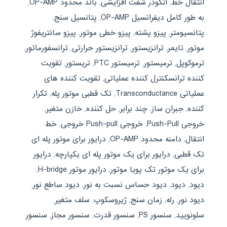
انتقال خط
,
انکودر شفت افزایشی
,
باند محدود OP-AMP
,
به طور کامل دیفرانسیل OP-AMP
,
پتانسیل سنج
,
پتانسیومتر
,
پیزو پشته
,
پیزو خطی موتور
,
پیزو سانتریفوژ
موتور
,
تایمر
,
ترانزیستور
,
ترانزیستور حرارتی
,
ترانسفورماتور
,
ترموکوپل
,
ترمیستور
,
ترمیستور PTC
,
تریستور
,
تقویت
کننده ترانسکنترل کننده عملیاتی
,
تقویت کننده های
عملیاتی Transconductance
,
تک قطبی موتور پله
,
تکرار
کننده
,
جبران ساز
,
چند برابر
,
حل کننده
,
خازن متغیر
,
خروجی Push-Pull
,
خروجی Push-pull خروجی
,
خط
انتقال
,
دامنه محدود OP-AMP
,
درایور برای موتور پله ای
تک قطبی
,
درایور برای یک موتور پله ای یکپارچه
,
درایور
برای یک موتور تک پویا موتور
,
درایور موتور H-bridge
,
ديود
,
دیود
,
دیود حساس نسبت به نور
,
دیود ساطع نور
,
دیود نور
,
رله
,
زمان سنج
,
ژیروسکوپ
,
سلف متغیر
,
سلونویید
,
سنسور PS
,
سنسور قدرت
,
سنسور مجاز
,
سنسور