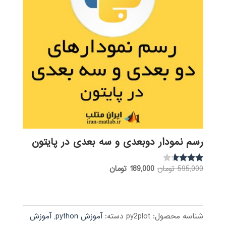
رسم نمودار دوبعدی و سه بعدی در پایتون
قیمت
قیمت
595,000
تومان
189,000
تومان
نمره
3.50
اصلی:
فعلی:
از 5
595,000 تومان
189,000 تومان.
بود.
شناسه محصول:
py2plot
دسته:
آموزش python
,
آموزش