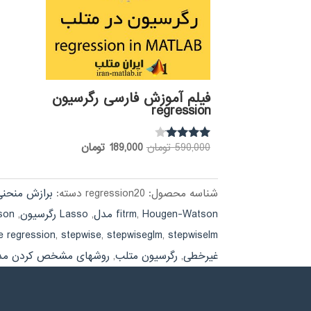
فیلم آموزش فارسی رگرسیون
regression
قیمت
قیمت
590,000
تومان
189,000
تومان
نمره
3.92
اصلی:
فعلی:
از 5
590,000 تومان
189,000 تومان.
شناسه محصول:
regression20
دسته:
برازش منحنی
بود.
Hougen-Watson مدل
,
fitrm
,
Lasso رگرسیون
,
oisson
e regression
,
stepwise
,
stepwiseglm
,
stepwiselm
غیرخطی
,
رگرسیون متلب
,
روشهای مشخص کردن مدل