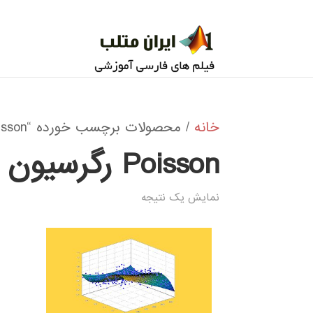
خانه
/ محصولات برچسب خورده “Poisson رگرسیون”
Poisson رگرسیون
نمایش یک نتیجه