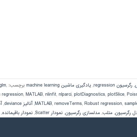
,
رگرسیون regression
,
یادگیری ماشین machine learning
برچسب:
,
tglm
P رگرسیون
,
plotSlice
,
plotDiagnostics
,
nlparci
,
nlinfit
,
MATLAB
,
c regression
sampl
,
Robust regression
,
removeTerms
,
MATLAB
,
آنالیز deviance
,
آ
 رگرسیون
,
متلب
,
مدلسازی رگرسیون
,
نمودار Scatter
,
نمودار باقیمانده
,