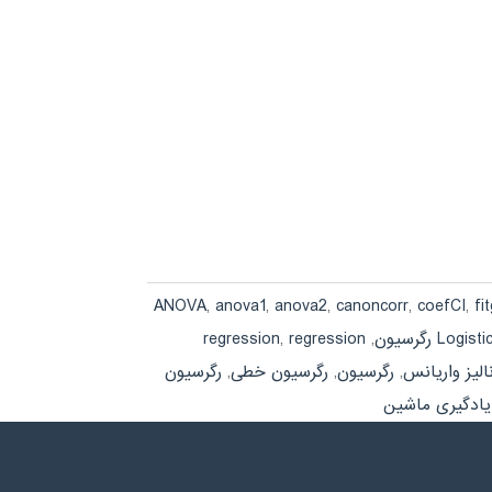
ANOVA
,
anova1
,
anova2
,
canoncorr
,
coefCI
,
fi
regression
,
regression
,
Logisti
نالیز واریانس
,
رگرسیون
,
رگرسیون خطی
,
رگرسیون
یادگیری ماشین