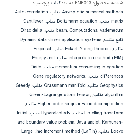
شناسه محصول:
EMB003
دسته:
کتاب
برچسب:
Asymptotic numerical methods متلب
,
Auto-correlation
matrix متلب
,
Boltzmann equation متلب
,
Cantilever
Computational vademecum متلب
,
beam
,
Dirac delta
تابع متلب
,
Dynamic data driven application systems
متلب
,
Eckart-Young theorem متلب
,
Empirical
interpolation method (EIM) متلب
,
Energy and
momentum conserving integration متلب
,
Finite
differences متلب
,
,
Gene regulatory networks
Geophysics متلب
,
Grassmann manifold متلب
,
Greedy
algorithm متلب
,
,
Green-Lagrange strain tensor
Higher-order singular value decomposition متلب
,
Hotelling transform متلب
,
Hyperelasticity متلب
,
Initial
and boundary value problem
,
Java applet
,
Karhunen-
Loève متلب
,
Large time increment method (LaTIn)