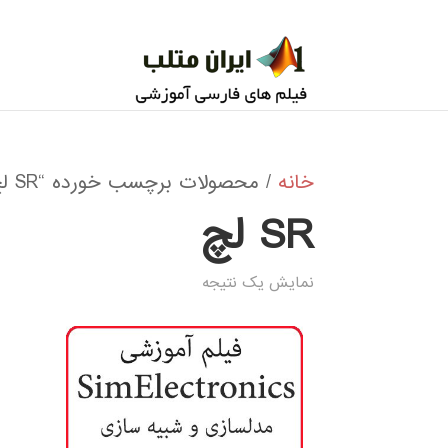
خانه
/ محصولات برچسب خورده “SR لچ”
SR لچ
نمایش یک نتیجه