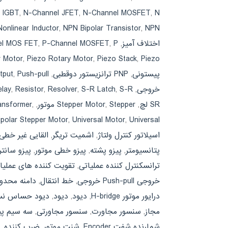
N-کانال JFET
,
N-Channel MOSFET
,
N-Channel JFET
,
 IGBT
NPN ترانزیستور دوقطبی
,
NPN Bipolar Transistor
,
Nonlinear Inductor
اختلاف آمیز
,
P-کانال JFET
,
P-Channel MOSFET
,
el MOS FET
Piezo پشته
,
Piezo Stack
,
Piezo Rotary Motor
,
r Motor
پیستونی
,
PNP ترانزیستور دوقطبی
,
Push-pull
,
tput
خروجی
,
S-R لچ
,
S-R Latch
,
Resolver
,
Resistor
,
lay
SR لچ
,
Stepper موتور
,
Stepper Motor
,
,
ansformer
Universal موتور
,
Universal Motor
,
ipolar Stepper Motor
اسیلاتور کنترل ولتاژ
,
اشمیت تریگر
,
القایی غیر خطی
پتانسیومتر
,
پیزو پشته
,
پیزو خطی موتور
,
پیزو سانتر
ترانسکنترل کننده عملیاتی
,
تقویت کننده های عملیاتی conductance
خروجی Push-pull خروجی
,
خط انتقال
,
دامنه محدود AMP
درایور موتور H-bridge
,
ديود
,
دیود
,
دیود حساس نسب
مجاز
,
سنسور مجاورت
,
سنسور مجاورتی
,
سه سیم پی
شمارنده شفت Encoder
,
شنت موتور
,
ضرب کننده
,