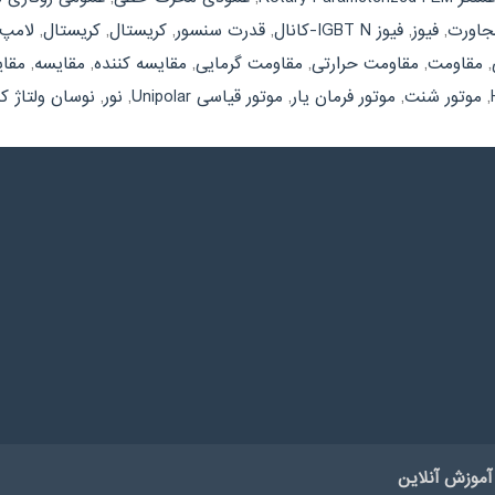
جاورت
,
فیوز
,
فیوز IGBT N-کانال
,
قدرت سنسور
,
كريستال
,
کریستال
,
لامپ 
,
مقاومت
,
مقاومت حرارتی
,
مقاومت گرمایی
,
مقايسه كننده
,
مقایسه
,
مقای
,
موتور شنت
,
موتور فرمان یار
,
موتور قیاسی Unipolar
,
نور
,
نوسان ولتاژ ک
آموزش آنلاین