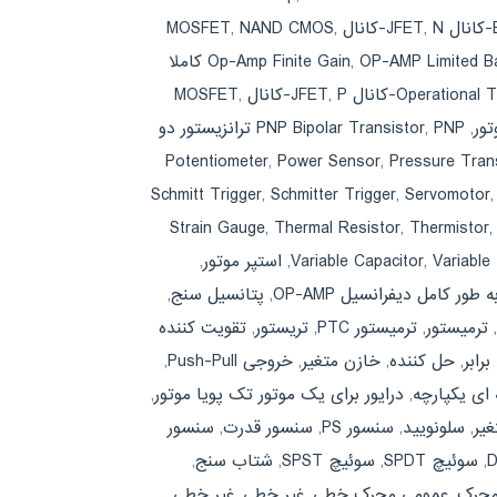
N-کانال MOSFET
,
,
NAND CMOS
,
OP-AMP Limited B
,
Op-Amp Finite Gain
Op-Amp کاملا
Operational T
P-کانال MOSFET
,
,
,
,
PNP Bipolar Transistor
PNP ترانزیستور دو
Potentiometer
,
Power Sensor
,
Pressure Tran
Schmitt Trigger
,
Schmitter Trigger
,
Servomotor
Strain Gauge
,
Thermal Resistor
,
Thermistor
Variable
,
Variable Capacitor
,
استپر موتور
,
ه طور کامل دیفرانسیل OP-AMP
,
پتانسیل سنج
,
,
ترمیستور
,
ترمیستور PTC
,
تریستور
,
تقویت کننده
برابر
,
حل کننده
,
خازن متغیر
,
خروجی Push-Pull
,
 ای یکپارچه
,
درایور برای یک موتور تک پویا موتور
,
یر
,
سلونویید
,
سنسور PS
,
سنسور قدرت
,
سنسور
,
سوئیچ SPDT
,
سوئیچ SPST
,
شتاب سنج
,
محرک
,
عمومی محرک خطی
,
غیر خطی
,
غیر خطی