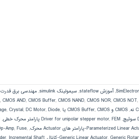
,
آموزش stateflow
,
سیمولینک simulink
,
مهندسی برق قدرت
,
,
CMOS AND
,
CMOS Buffer
,
CMOS NAND
,
CMOS NOR
,
CMOS NOT
ه
,
CMOS و CMOS Buffer
CMOS یا CMOS XOR
,
,
Diode
,
DC Motor
,
Crystal
,
age
,
FEM پارامتر محرک خطی
,
Driver for unipolar stepper motor
,
M
 Op-Amp
,
Fuse
,
,
Parameterized Linear Act
der
,
Incremental Shaft
,
Generic Linear Actuator
,
Generic Rotar