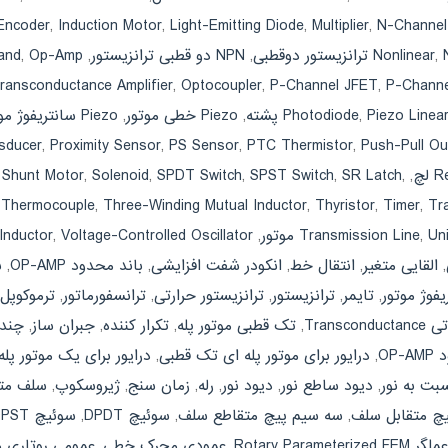
Encoder
,
Induction Motor
,
Light-Emitting Diode
,
Multiplier
,
N-Channel
,
Nonlinear
,
NPN دو قطبی ترانزیستور
,
,
and
ransconductance Amplifier
,
Optocoupler
,
P-Channel JFET
,
P-Chann
Piezo Linea
,
Photodiode
,
Piezo خطی موتور
,
Piezo سانتریفوژ موتور
sducer
,
Proximity Sensor
,
PS Sensor
,
PTC Thermistor
,
Push-Pull Ou
,
Shunt Motor
,
Solenoid
,
SPDT Switch
,
SPST Switch
,
SR Latch
,
,
Re
,
Thermocouple
,
Three-Winding Mutual Inductor
,
Thyristor
,
Timer
,
Tr
 Inductor
,
Voltage-Controlled Oscillator
,
Transmission Line
,
Un
,
القایی متغیر
,
انتقال خط
,
انکودر شفت افزایشی
,
باند محدود OP-AMP
,
ب
یفوژ موتور
,
تایمر
,
ترانزیستور
,
ترانزیستور حرارتی
,
ترانسفورماتور
,
ترموکوپل
Trans
,
تک قطبی موتور پله
,
تکرار کننده
,
جبران ساز
,
چند 
OP-
,
درایور برای موتور پله ای تک قطبی
,
درایور برای یک موتور پله
ت به نور
,
دیود ساطع نور
,
دیود نور
,
رله
,
زمان سنج
,
ژیروسکوپ
,
سلف متغ
چ متقابل سلف
,
سه سیم پیچ متقاطع سلف
,
سوئیچ DPDT
,
سوئیچ DPST
عملگر Rotary Parameterized FEM
,
عمودی محرک خطی
,
عمومی روتاری 