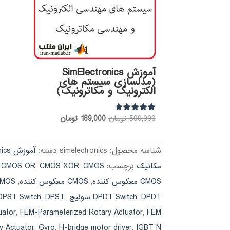
آموزش SimElectronics
(مدلسازی سیستم های
الکترونیک و مکاترونیک)
قیمت
قیمت
590,000
تومان
189,000
تومان
نمره
4.50
اصلی:
فعلی:
از 5
590,000 تومان
189,000 تومان.
شناسه محصول:
simelectronics
دسته:
آموزش SimElectronics
بود.
مکانیک
برچسب:
CMOS بافر
,
CMOS XOR
,
CMOS OR
,
CMOS معكوس كننده
,
CMOS معکوس کننده
,
CMOS ن
DPDT سوئیچ
,
DPDT Switch
,
DPST سوئیچ
,
DPST Switch
FEM-پارامتر های Actuator محرک
,
FEM-Parameterized Rotary Actuator
,
uator
IGBT N-کانال
,
H-bridge motor driver
,
Gyro
,
y Actuator