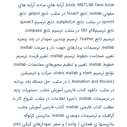
MATLAB farsi book
,
book
,
آرايه هاي ساده
,
آرايه هاي
سلولي matlab
,
تابع fscanf در متلب
,
تابع ginput
,
تابع
sprintf در متلب
,
تابع subplot(m
,
تابع ترسيم quiver3
,
تابع ترسيمfillو fill3 در متلب
,
ترسيم تابع compass
,
ترسيم تابع feather
,
ترسيم چندين نمودار در يك پنجره
matlab
,
ترسيمات بردارهاي جهت دار و سرعت matlab
,
تغيير ضخامت خطوط ترسيم matlab
,
تغيير فرمت ترسيم
خطوط matlab
,
تغيير و تنظيم محورهاي مختصات matlab
,
توابع ترسيم stem و stairs matlab
,
حركت و انيميشن
(Animation and Movies ) در متلب
,
حل مسئله يك پرتابه
در متلب
,
دانلود کتاب فارسی آموزش متلب
,
دستورات پايه
در ترسيمات matlab
,
ذخيره اطلاعات در متلب
,
شروع كار با
مطلب
,
کتاب فارسی matlab
,
کتاب فارسی آموزش متلب
,
گرافيك و ترسيمات دوبعدي matlab
,
ماتريس كرنوكه
,
ماتريسها ي هماني ( واحد) و صفر
,
نمودارهاي كيكي (pie