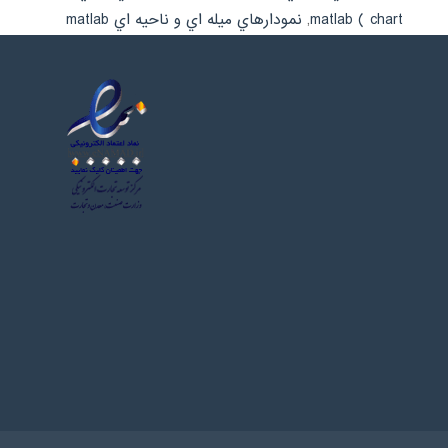
chart ) matlab
,
نمودارهاي ميله اي و ناحيه اي matlab