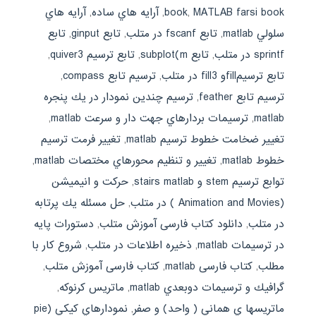
MATLAB farsi book
,
book
,
آرايه هاي ساده
,
آرايه هاي
سلولي matlab
,
تابع fscanf در متلب
,
تابع ginput
,
تابع
sprintf در متلب
,
تابع subplot(m
,
تابع ترسيم quiver3
,
تابع ترسيمfillو fill3 در متلب
,
ترسيم تابع compass
,
ترسيم تابع feather
,
ترسيم چندين نمودار در يك پنجره
matlab
,
ترسيمات بردارهاي جهت دار و سرعت matlab
,
تغيير ضخامت خطوط ترسيم matlab
,
تغيير فرمت ترسيم
خطوط matlab
,
تغيير و تنظيم محورهاي مختصات matlab
,
توابع ترسيم stem و stairs matlab
,
حركت و انيميشن
(Animation and Movies ) در متلب
,
حل مسئله يك پرتابه
در متلب
,
دانلود کتاب فارسی آموزش متلب
,
دستورات پايه
در ترسيمات matlab
,
ذخيره اطلاعات در متلب
,
شروع كار با
مطلب
,
کتاب فارسی matlab
,
کتاب فارسی آموزش متلب
,
گرافيك و ترسيمات دوبعدي matlab
,
ماتريس كرنوكه
,
ماتريسها ي هماني ( واحد) و صفر
,
نمودارهاي كيكي (pie