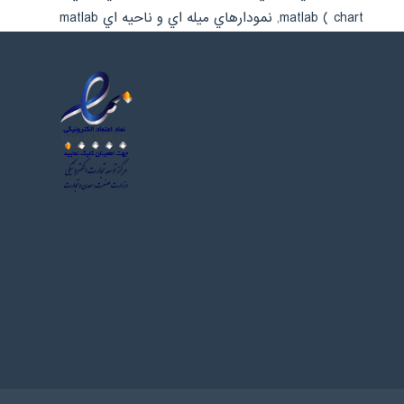
chart ) matlab
,
نمودارهاي ميله اي و ناحيه اي matlab